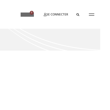
0
€
0,00
SE CONNECTER